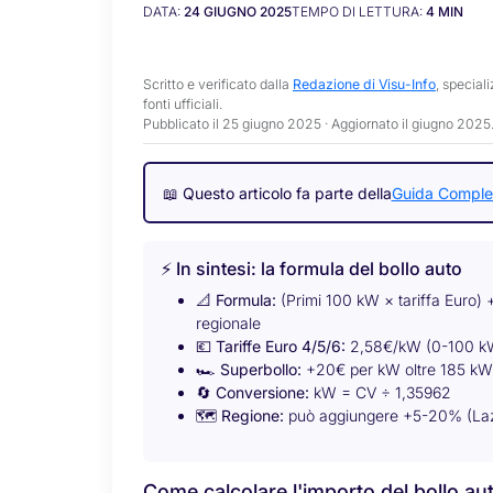
DATA:
24 GIUGNO 2025
TEMPO DI LETTURA:
4
MIN
Scritto e verificato dalla
Redazione di Visu-Info
, special
fonti ufficiali.
Pubblicato il 25 giugno 2025 · Aggiornato il
giugno 2025
📖
Questo articolo fa parte della
Guida Complet
⚡ In sintesi: la formula del bollo auto
📐
Formula:
(Primi 100 kW × tariffa Euro) 
regionale
💶
Tariffe Euro 4/5/6:
2,58€/kW (0-100 kW
🏎️
Superbollo:
+20€ per kW oltre 185 kW 
🔄
Conversione:
kW = CV ÷ 1,35962
🗺️
Regione:
può aggiungere +5-20% (Lazi
Come calcolare l'importo del bollo aut