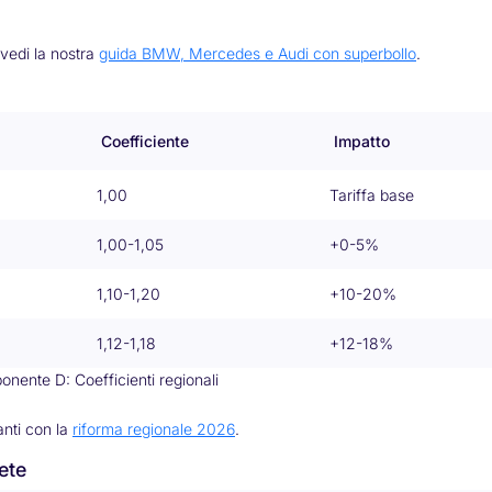
 vedi la nostra
guida BMW, Mercedes e Audi con superbollo
.
Coefficiente
Impatto
1,00
Tariffa base
1,00-1,05
+0-5%
1,10-1,20
+10-20%
1,12-1,18
+12-18%
nente D: Coefficienti regionali
anti con la
riforma regionale 2026
.
ete