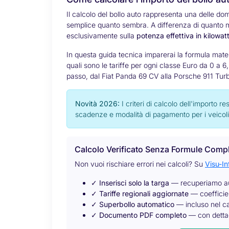
Il calcolo del bollo auto rappresenta una delle doma
semplice quanto sembra. A differenza di quanto 
esclusivamente sulla
potenza effettiva in kilowat
In questa guida tecnica imparerai la formula matem
quali sono le tariffe per ogni classe Euro da 0 a 
passo, dal Fiat Panda 69 CV alla Porsche 911 Tur
Novità 2026:
I criteri di calcolo dell'importo re
scadenze e modalità di pagamento per i veicoli 
Calcolo Verificato Senza Formule Compl
Non vuoi rischiare errori nei calcoli? Su
Visu-In
✓
Inserisci solo la targa
— recuperiamo au
✓
Tariffe regionali aggiornate
— coefficien
✓
Superbollo automatico
— incluso nel ca
✓
Documento PDF completo
— con dettag