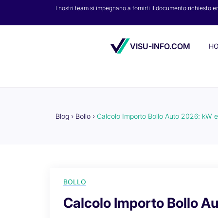
I nostri team si impegnano a fornirti il documento richiesto e
VISU-INFO.COM
H
Blog
›
Bollo
›
Calcolo Importo Bollo Auto 2026: kW 
BOLLO
Calcolo Importo Bollo A