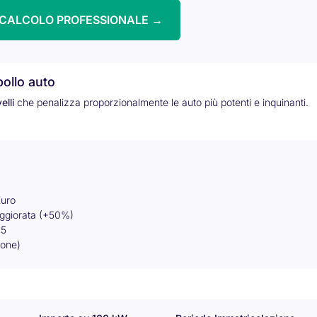
I CALCOLO PROFESSIONALE →
ollo auto
elli
che penalizza proporzionalmente le auto più potenti e inquinanti.
Euro
aggiorata (+50%)
85
ione)