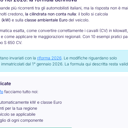
nde più ricorrenti tra gli automobilisti italiani, ma la risposta non è ma
molti credono,
la cilindrata non conta nulla
: il bollo si calcola
t (kW)
e sulla
classe ambientale Euro
del veicolo.
atica esatta, come convertire correttamente i cavalli (CV) in kilowatt,
6, e come applicare le maggiorazioni regionali. Con 10 esempi pratici p
bo S 650 CV.
stano invariati con la
riforma 2026
. Le modifiche riguardano solo
immatricolati dal 1° gennaio 2026. La formula qui descritta resta valid
icate
fo
facciamo tutto noi:
tomaticamente kW e classe Euro
ti per la tua regione
lcolo se applicabile
lio di ogni componente