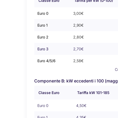
Classe Euro
Tariffa per kW (0-100)
Euro 0
3,00€
Euro 1
2,90€
Euro 2
2,80€
Euro 3
2,70€
Euro 4/5/6
2,58€
C
Componente B: kW eccedenti i 100 (mag
Classe Euro
Tariffa kW 101-185
Euro 0
4,50€
Euro 1
4,35€