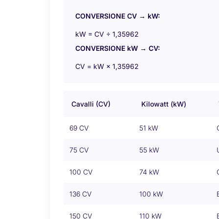
CONVERSIONE CV → kW:
kW = CV ÷ 1,35962
CONVERSIONE kW → CV:
CV = kW × 1,35962
Cavalli (CV)
Kilowatt (kW)
69 CV
51 kW
75 CV
55 kW
100 CV
74 kW
136 CV
100 kW
150 CV
110 kW