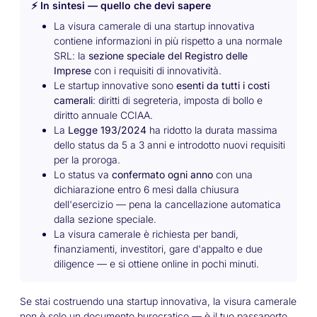
⚡ In sintesi — quello che devi sapere
La visura camerale di una startup innovativa
contiene informazioni in più rispetto a una normale
SRL: la
sezione speciale del Registro delle
Imprese
con i requisiti di innovatività.
Le startup innovative sono
esenti da tutti i costi
camerali
: diritti di segreteria, imposta di bollo e
diritto annuale CCIAA.
La
Legge 193/2024
ha ridotto la durata massima
dello status da 5 a 3 anni e introdotto nuovi requisiti
per la proroga.
Lo status va
confermato ogni anno
con una
dichiarazione entro 6 mesi dalla chiusura
dell'esercizio — pena la cancellazione automatica
dalla sezione speciale.
La visura camerale è richiesta per bandi,
finanziamenti, investitori, gare d'appalto e due
diligence — e si ottiene online in pochi minuti.
Se stai costruendo una startup innovativa, la visura camerale
non è solo un documento burocratico — è il tuo passaporto