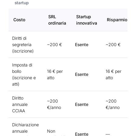
startup
SRL
Startup
Costo
Risparmio
ordinaria
innovativa
Diritti di
segreteria
~200 €
Esente
~200 €
(iscrizione)
Imposta di
bollo
16 € per
16 € per
Esente
(iscrizione e
atto
atto
atti)
Diritto
~200
~200
annuale
Esente
€/anno
€/anno
CCIAA
Dichiarazione
annuale
Non
Esente
—