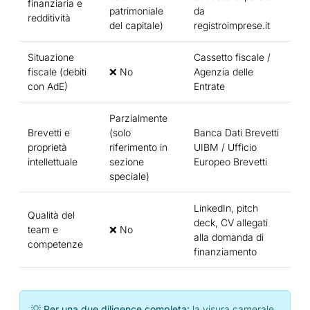
finanziaria e
patrimoniale
da
redditività
del capitale)
registroimprese.it
Situazione
Cassetto fiscale /
fiscale (debiti
❌ No
Agenzia delle
con AdE)
Entrate
Parzialmente
Brevetti e
(solo
Banca Dati Brevetti
proprietà
riferimento in
UIBM / Ufficio
intellettuale
sezione
Europeo Brevetti
speciale)
LinkedIn, pitch
Qualità del
deck, CV allegati
team e
❌ No
alla domanda di
competenze
finanziamento
💡 Per una due diligence completa:
la visura camerale