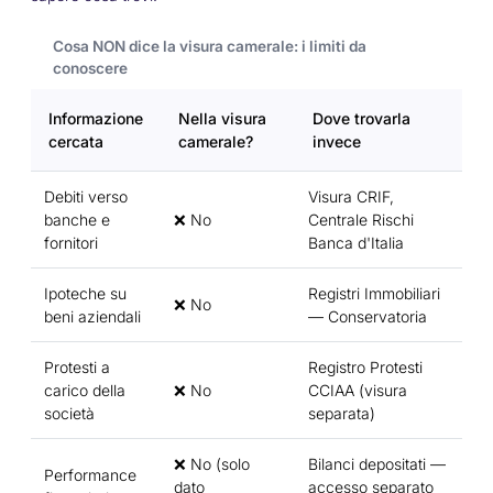
Cosa NON dice la visura camerale: i limiti da
conoscere
Informazione
Nella visura
Dove trovarla
cercata
camerale?
invece
Debiti verso
Visura CRIF,
banche e
❌ No
Centrale Rischi
fornitori
Banca d'Italia
Ipoteche su
Registri Immobiliari
❌ No
beni aziendali
— Conservatoria
Protesti a
Registro Protesti
carico della
❌ No
CCIAA (visura
società
separata)
❌ No (solo
Bilanci depositati —
Performance
dato
accesso separato