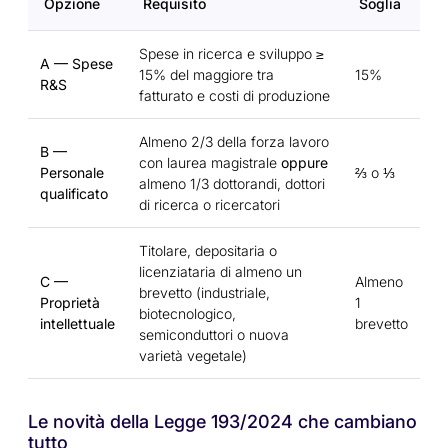
Opzione
Requisito
Soglia
Spese in ricerca e sviluppo ≥
A — Spese
15% del maggiore tra
15%
R&S
fatturato e costi di produzione
Almeno 2/3 della forza lavoro
B —
con laurea magistrale
oppure
Personale
⅔ o ⅓
almeno 1/3 dottorandi, dottori
qualificato
di ricerca o ricercatori
Titolare, depositaria o
licenziataria di almeno un
C —
Almeno
brevetto (industriale,
Proprietà
1
biotecnologico,
intellettuale
brevetto
semiconduttori o nuova
varietà vegetale)
Le novità della Legge 193/2024 che cambiano
tutto