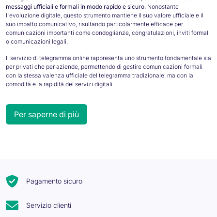
messaggi ufficiali e formali in modo rapido e sicuro
. Nonostante
l'evoluzione digitale, questo strumento mantiene il suo valore ufficiale e il
suo impatto comunicativo, risultando particolarmente efficace per
comunicazioni importanti come condoglianze, congratulazioni, inviti formali
o comunicazioni legali.
Il servizio di telegramma online rappresenta uno strumento fondamentale sia
per privati che per aziende, permettendo di gestire comunicazioni formali
con la stessa valenza ufficiale del telegramma tradizionale, ma con la
comodità e la rapidità dei servizi digitali.
Per saperne di più
Invio Telegramma online
Con visu-info.com puoi inviare il tuo telegramma in modo semplice, veloce
e completamente online, evitando code agli uffici postali e complicate
procedure cartacee. Il nostro servizio ti garantisce la massima
Pagamento sicuro
riservatezza e sicurezza nella gestione dei tuoi messaggi, offrendo
un'esperienza d'uso intuitiva e completamente digitale.
Servizio clienti
La nostra piattaforma, aggiornata con le più recenti tecnologie del 2025, ti