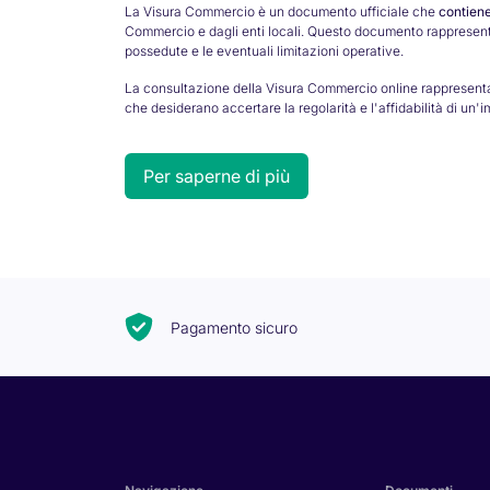
La Visura Commercio è un documento ufficiale che
contiene
Commercio e dagli enti locali. Questo documento rappresenta 
possedute e le eventuali limitazioni operative.
La consultazione della Visura Commercio online rappresenta u
che desiderano accertare la regolarità e l'affidabilità di un
Per saperne di più
Richiesta Visura Commercio online
Con visu-info.com puoi ottenere la tua Visura Commercio in
servizio ti garantisce la massima riservatezza e sicurezza n
Pagamento sicuro
La nostra piattaforma digitale, aggiornata con le più recent
specifiche licenze per settori regolamentati come alimentare
Come richiedere la Visura Commercio
Richiedere una Visura Commercio con visu-info.com è un p
Scegli il documento
: Seleziona "Visura Commercio" tra
Inserisci i dati necessari
: Compila il modulo con i dati