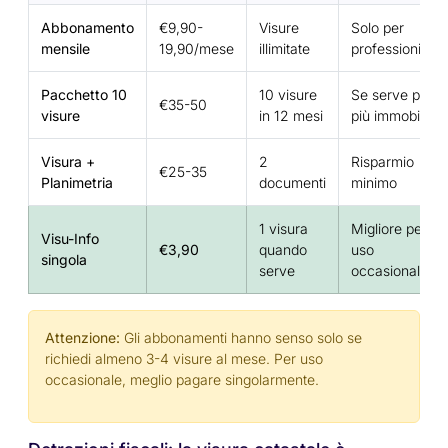
Abbonamento
€9,90-
Visure
Solo per
mensile
19,90/mese
illimitate
professionisti
Pacchetto 10
10 visure
Se serve per
€35-50
visure
in 12 mesi
più immobili
Visura +
2
Risparmio
€25-35
Planimetria
documenti
minimo
1 visura
Migliore per
Visu-Info
€3,90
quando
uso
singola
serve
occasionale
Attenzione:
Gli abbonamenti hanno senso solo se
richiedi almeno 3-4 visure al mese. Per uso
occasionale, meglio pagare singolarmente.