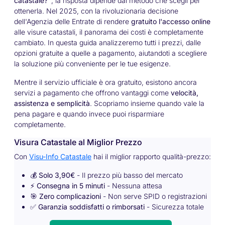
catastale?"
, la risposta dipende dal metodo che scegli per
ottenerla. Nel 2025, con la rivoluzionaria decisione
dell'Agenzia delle Entrate di rendere
gratuito l'accesso online
alle visure catastali, il panorama dei costi è completamente
cambiato. In questa guida analizzeremo tutti i prezzi, dalle
opzioni gratuite a quelle a pagamento, aiutandoti a scegliere
la soluzione più conveniente per le tue esigenze.
Mentre il servizio ufficiale è ora gratuito, esistono ancora
servizi a pagamento che offrono vantaggi come
velocità,
assistenza e semplicità
. Scopriamo insieme quando vale la
pena pagare e quando invece puoi risparmiare
completamente.
Visura Catastale al Miglior Prezzo
Con
Visu-Info Catastale
hai il miglior rapporto qualità-prezzo:
💰
Solo 3,90€
- Il prezzo più basso del mercato
⚡
Consegna in 5 minuti
- Nessuna attesa
🎯
Zero complicazioni
- Non serve SPID o registrazioni
✅
Garanzia soddisfatti o rimborsati
- Sicurezza totale