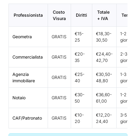
Costo
Totale
Professionista
Diritti
Tempi
Visura
+ IVA
€15-
€18,30-
1-2
Geometra
GRATIS
25
30,50
giorni
€20-
€24,40-
2-3
Commercialista
GRATIS
35
42,70
giorni
Agenzia
€25-
€30,50-
1-3
GRATIS
immobiliare
40
48,80
giorni
€30-
€36,60-
1-2
Notaio
GRATIS
50
61,00
giorni
€10-
€12,20-
3-5
CAF/Patronato
GRATIS
20
24,40
giorni