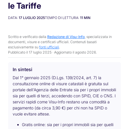
le Tariffe
DATA:
17 LUGLIO 2025
TEMPO DI LETTURA:
11
MIN
Scritto e verificato dalla
Redazione di Visu-Info
, specializzata in
documenti, visure e certificati ufficiali. Contenuti basati
esclusivamente su
fonti ufficiali
.
Pubblicato il 17 luglio 2025 · Aggiornato il
agosto 2026
.
In sintesi
Dal 1° gennaio 2025 (D.Lgs. 139/2024, art. 7) la
consultazione online di visure catastali è gratuita sul
portale dell'Agenzia delle Entrate sia per i propri immobili
sia per quelli di terzi, accedendo con SPID, CIE o CNS. I
servizi rapidi come Visu-Info restano una comodità a
pagamento (da circa 3,90 €) per chi non ha SPID o
vuole evitare attese.
Gratis online: sia per i propri immobili sia per quelli