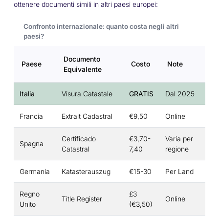
ottenere documenti simili in altri paesi europei:
Confronto internazionale: quanto costa negli altri
paesi?
Documento
Paese
Costo
Note
Equivalente
Italia
Visura Catastale
GRATIS
Dal 2025
Francia
Extrait Cadastral
€9,50
Online
Certificado
€3,70-
Varia per
Spagna
Catastral
7,40
regione
Germania
Katasterauszug
€15-30
Per Land
Regno
£3
Title Register
Online
Unito
(€3,50)