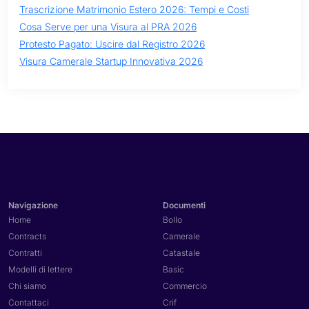
Trascrizione Matrimonio Estero 2026: Tempi e Costi
Cosa Serve per una Visura al PRA 2026
Protesto Pagato: Uscire dal Registro 2026
Visura Camerale Startup Innovativa 2026
Navigazione
Documenti
Home
Bollo
Contracts
Camerale
Contratti
Catastale
Modelli di lettere
Basic
Chi siamo
Commercio
Contattaci
Crif