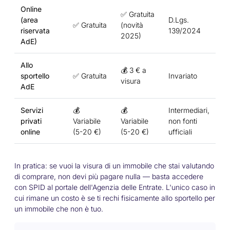
Online
✅ Gratuita
(area
D.Lgs.
✅ Gratuita
(novità
riservata
139/2024
2025)
AdE)
Allo
💰 3 € a
sportello
✅ Gratuita
Invariato
visura
AdE
Servizi
💰
💰
Intermediari,
privati
Variabile
Variabile
non fonti
online
(5-20 €)
(5-20 €)
ufficiali
In pratica: se vuoi la visura di un immobile che stai valutando
di comprare, non devi più pagare nulla — basta accedere
con SPID al portale dell'Agenzia delle Entrate. L'unico caso in
cui rimane un costo è se ti rechi fisicamente allo sportello per
un immobile che non è tuo.