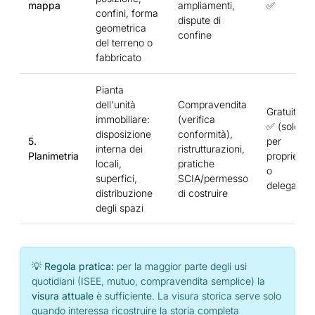
mappa
ampliamenti,
✅
confini, forma
dispute di
geometrica
confine
del terreno o
fabbricato
Pianta
dell'unità
Compravendita
Gratuita
immobiliare:
(verifica
✅ (solo
disposizione
conformità),
5.
per
interna dei
ristrutturazioni,
Planimetria
proprietari
locali,
pratiche
o
superfici,
SCIA/permesso
delegati)
distribuzione
di costruire
degli spazi
💡 Regola pratica:
per la maggior parte degli usi
quotidiani (ISEE, mutuo, compravendita semplice) la
visura attuale
è sufficiente. La visura storica serve solo
quando interessa ricostruire la storia completa