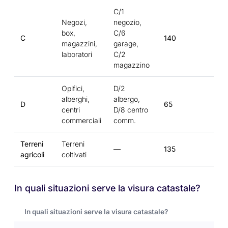
C/1
Negozi,
negozio,
box,
C/6
C
140
magazzini,
garage,
laboratori
C/2
magazzino
Opifici,
D/2
alberghi,
albergo,
D
65
centri
D/8 centro
commerciali
comm.
Terreni
Terreni
—
135
agricoli
coltivati
In quali situazioni serve la visura catastale?
In quali situazioni serve la visura catastale?