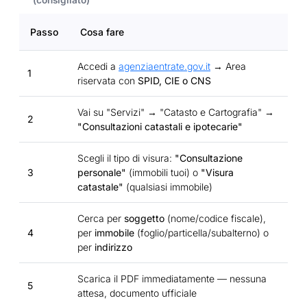
(consigliato)
Passo
Cosa fare
Accedi a
agenziaentrate.gov.it
→ Area
1
riservata con
SPID, CIE o CNS
Vai su "Servizi" → "Catasto e Cartografia" →
2
"Consultazioni catastali e ipotecarie"
Scegli il tipo di visura:
"Consultazione
3
personale"
(immobili tuoi) o
"Visura
catastale"
(qualsiasi immobile)
Cerca per
soggetto
(nome/codice fiscale),
4
per
immobile
(foglio/particella/subalterno) o
per
indirizzo
Scarica il PDF immediatamente — nessuna
5
attesa, documento ufficiale