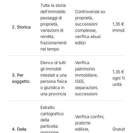
Tutta la storia
dell'immobile:
Controversie su
passaggi di
proprietà,
proprietà,
successioni
1,35 € per
2. Storica
variazioni di
complesse,
immobile
rendita,
verifica abusi
frazionamenti
edilizi
nel tempo
Elenco di tutti
Verifica
gli immobili
patrimonio
1,35 €
3. Per
intestati a una
immobiliare,
ogni 10
soggetto
persona fisica
ISEE,
unità
o giuridica in
separazioni,
una provincia
successioni
Estratto
cartografico
Verifica confini,
della
pratiche
particella:
4. Della
edilizie,
Gratuita
posizione,