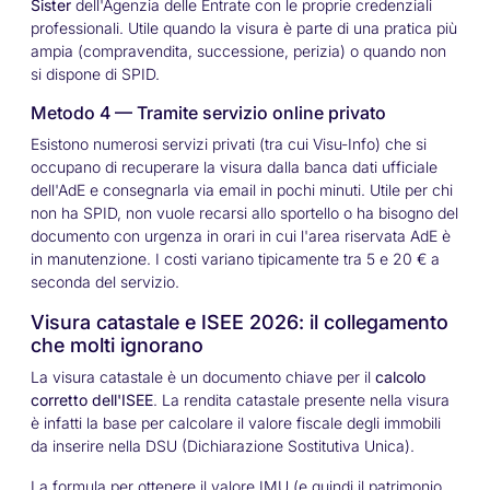
Sister
dell'Agenzia delle Entrate con le proprie credenziali
professionali. Utile quando la visura è parte di una pratica più
ampia (compravendita, successione, perizia) o quando non
si dispone di SPID.
Metodo 4 — Tramite servizio online privato
Esistono numerosi servizi privati (tra cui Visu-Info) che si
occupano di recuperare la visura dalla banca dati ufficiale
dell'AdE e consegnarla via email in pochi minuti. Utile per chi
non ha SPID, non vuole recarsi allo sportello o ha bisogno del
documento con urgenza in orari in cui l'area riservata AdE è
in manutenzione. I costi variano tipicamente tra 5 e 20 € a
seconda del servizio.
Visura catastale e ISEE 2026: il collegamento
che molti ignorano
La visura catastale è un documento chiave per il
calcolo
corretto dell'ISEE
. La rendita catastale presente nella visura
è infatti la base per calcolare il valore fiscale degli immobili
da inserire nella DSU (Dichiarazione Sostitutiva Unica).
La formula per ottenere il valore IMU (e quindi il patrimonio