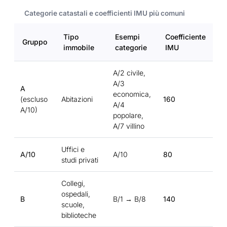
Categorie catastali e coefficienti IMU più comuni
Tipo
Esempi
Coefficiente
Gruppo
immobile
categorie
IMU
A/2 civile,
A/3
A
economica,
(escluso
Abitazioni
160
A/4
A/10)
popolare,
A/7 villino
Uffici e
A/10
A/10
80
studi privati
Collegi,
ospedali,
B
B/1 → B/8
140
scuole,
biblioteche