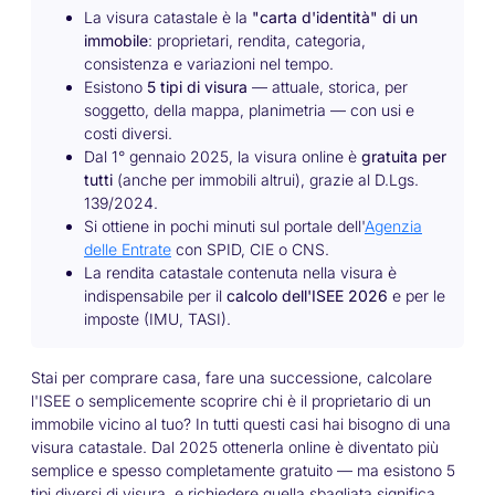
La visura catastale è la
"carta d'identità" di un
immobile
: proprietari, rendita, categoria,
consistenza e variazioni nel tempo.
Esistono
5 tipi di visura
— attuale, storica, per
soggetto, della mappa, planimetria — con usi e
costi diversi.
Dal 1° gennaio 2025, la visura online è
gratuita per
tutti
(anche per immobili altrui), grazie al D.Lgs.
139/2024.
Si ottiene in pochi minuti sul portale dell'
Agenzia
delle Entrate
con SPID, CIE o CNS.
La rendita catastale contenuta nella visura è
indispensabile per il
calcolo dell'ISEE 2026
e per le
imposte (IMU, TASI).
Stai per comprare casa, fare una successione, calcolare
l'ISEE o semplicemente scoprire chi è il proprietario di un
immobile vicino al tuo? In tutti questi casi hai bisogno di una
visura catastale. Dal 2025 ottenerla online è diventato più
semplice e spesso completamente gratuito — ma esistono 5
tipi diversi di visura, e richiedere quella sbagliata significa