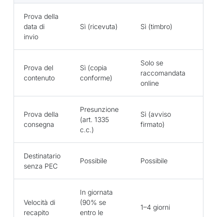
Prova della
Sì
data di
Sì (ricevuta)
Sì (timbro)
ac
invio
Solo se
Sì
Prova del
Sì (copia
raccomandata
(m
contenuto
conforme)
online
in
Presunzione
Prova della
Sì (avviso
Sì
(art. 1335
consegna
firmato)
co
c.c.)
Destinatario
Possibile
Possibile
Im
senza PEC
In giornata
Velocità di
(90% se
Qu
1–4 giorni
recapito
entro le
im