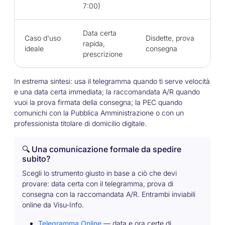
7:00)
Data certa
Ra
Caso d'uso
Disdette, prova
rapida,
dig
ideale
consegna
prescrizione
im
In estrema sintesi: usa il telegramma quando ti serve velocità
e una data certa immediata; la raccomandata A/R quando
vuoi la prova firmata della consegna; la PEC quando
comunichi con la Pubblica Amministrazione o con un
professionista titolare di domicilio digitale.
🔍 Una comunicazione formale da spedire
subito?
Scegli lo strumento giusto in base a ciò che devi
provare: data certa con il telegramma, prova di
consegna con la raccomandata A/R. Entrambi inviabili
online da Visu-Info.
Telegramma Online
— data e ora certe di