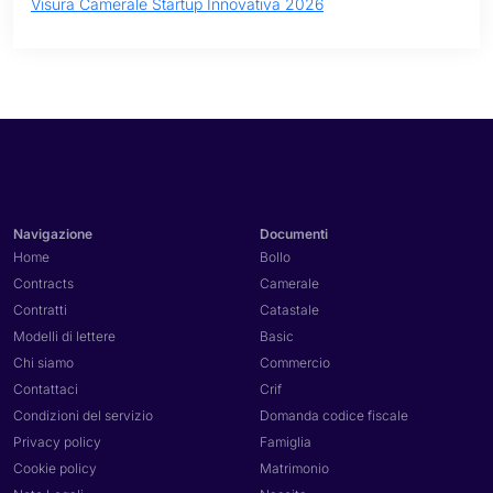
Visura Camerale Startup Innovativa 2026
Navigazione
Documenti
Home
Bollo
Contracts
Camerale
Contratti
Catastale
Modelli di lettere
Basic
Chi siamo
Commercio
Contattaci
Crif
Condizioni del servizio
Domanda codice fiscale
Privacy policy
Famiglia
Cookie policy
Matrimonio