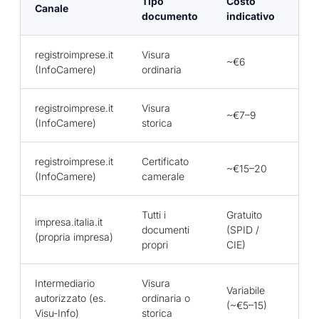
Tipo
Costo
Canale
Te
documento
indicativo
registroimprese.it
Visura
~€6
Im
(InfoCamere)
ordinaria
registroimprese.it
Visura
~€7–9
Im
(InfoCamere)
storica
registroimprese.it
Certificato
~€15–20
Im
(InfoCamere)
camerale
Tutti i
Gratuito
impresa.italia.it
documenti
(SPID /
Im
(propria impresa)
propri
CIE)
Intermediario
Visura
Variabile
Ent
autorizzato (es.
ordinaria o
(~€5–15)
ema
Visu-Info)
storica