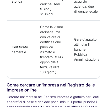
storica
acquisto
cariche, sedi,
azienda, due
fusioni,
diligence legale
scissioni
Come la visura
ordinaria, ma
con valore di
Gare d'appalto,
certificazione
atti notarili,
Certificato
pubblica
banche,
camerale
(firmato e
Pubblica
timbrato CCIAA,
Amministrazione
opponibile a
terzi, validità
180 giorni)
Come cercare un'impresa nel Registro delle
Imprese online
Cercare un'impresa nel Registro Imprese è gratuito per i dati
anagrafici di base e richiede pochi minuti. I portali principali
sono
registroimprese.it
(InfoCamere, dati ufficiali CCIAA) e