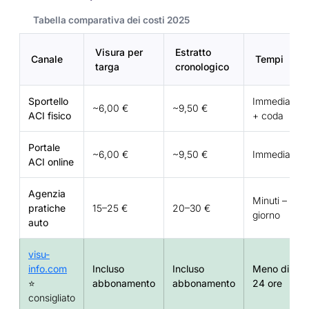
Tabella comparativa dei costi 2025
Visura per
Estratto
Canale
Tempi
targa
cronologico
Sportello
Immediato
~6,00 €
~9,50 €
ACI fisico
+ coda
Portale
~6,00 €
~9,50 €
Immediato
ACI online
Agenzia
Minuti – 1
pratiche
15–25 €
20–30 €
giorno
auto
visu-
info.com
Incluso
Incluso
Meno di
⭐
abbonamento
abbonamento
24 ore
consigliato