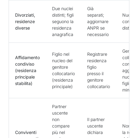
Due nuclei
Già
Divorziati,
distinti; figli
separati;
Nuclei 
residenze
seguono la
aggiornare
comple
diverse
residenza
ANPR se
distinti
anagrafica
necessario
Genitor
Figlio nel
Registrare
Affidamento
collocat
nucleo del
residenza
condiviso
compon
genitore
figlio
(residenza
aggiunti
collocatario
presso il
principale
nucleo 
(residenza
genitore
stabilita)
figlio se
principale)
collocatario
minore
Partner
uscente
non
Il partner
compare
uscente
Non si 
Conviventi
più nel
dichiara
la regol