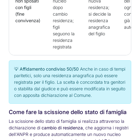
non sposati
nucleo
nuova
del con
con figli
dopo
residenza;
ogni
(fine
cambio
si decide la
convive
convivenza)
residenza;
residenza
già nuc
figli
anagrafica
autono
seguono la
del figlio
residenza
registrata
💡 Affidamento condiviso 50/50
Anche in caso di tempi
paritetici, solo una residenza anagrafica può essere
registrata per il figlio. La scelta è concordata tra genitori
o stabilita dal giudice e può essere modificata in seguito
con apposita dichiarazione al Comune.
Come fare la scissione dello stato di famiglia
La scissione dello stato di famiglia si realizza attraverso la
dichiarazione di
cambio di residenza
, che aggiorna i registri
dell'ANPR e produce automaticamente un nuovo nucleo