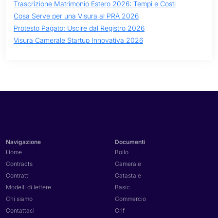
Trascrizione Matrimonio Estero 2026: Tempi e Costi
Cosa Serve per una Visura al PRA 2026
Protesto Pagato: Uscire dal Registro 2026
Visura Camerale Startup Innovativa 2026
Navigazione
Documenti
Home
Bollo
Contracts
Camerale
Contratti
Catastale
Modelli di lettere
Basic
Chi siamo
Commercio
Contattaci
Crif