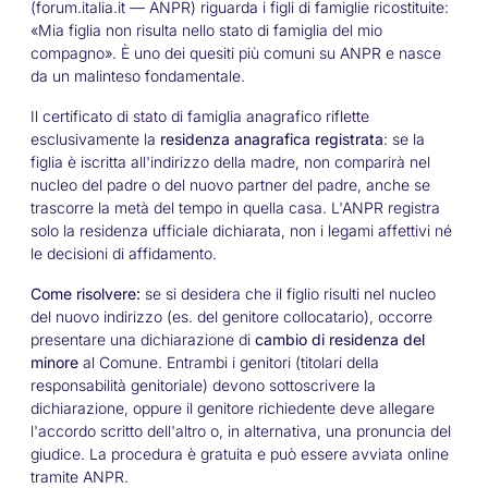
(forum.italia.it — ANPR) riguarda i figli di famiglie ricostituite:
«Mia figlia non risulta nello stato di famiglia del mio
compagno»
. È uno dei quesiti più comuni su ANPR e nasce
da un malinteso fondamentale.
Il certificato di stato di famiglia anagrafico riflette
esclusivamente la
residenza anagrafica registrata
: se la
figlia è iscritta all'indirizzo della madre, non comparirà nel
nucleo del padre o del nuovo partner del padre, anche se
trascorre la metà del tempo in quella casa. L'ANPR registra
solo la residenza ufficiale dichiarata, non i legami affettivi né
le decisioni di affidamento.
Come risolvere:
se si desidera che il figlio risulti nel nucleo
del nuovo indirizzo (es. del genitore collocatario), occorre
presentare una dichiarazione di
cambio di residenza del
minore
al Comune. Entrambi i genitori (titolari della
responsabilità genitoriale) devono sottoscrivere la
dichiarazione, oppure il genitore richiedente deve allegare
l'accordo scritto dell'altro o, in alternativa, una pronuncia del
giudice. La procedura è gratuita e può essere avviata online
tramite ANPR.