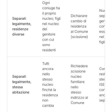
Ogni
coniuge ha
Nuclei 
il proprio
Dichiarare
separati
Separati
nucleo; figli
cambio di
genitor
legalmente,
nel nucleo
residenza
convive
residenze
del
al Comune
essere a
diverse
genitore
(scissione)
nel nucl
con cui
figlio m
sono
residenti
Tutti
Richiedere
ancora
Coniugi
scissione
nello
restano 
Separati
nucleo
stesso
stesso 
legalmente,
familiare
nucleo
ISEE se
stessa
nello
finché la
convive
abitazione
stesso
residenza
anche 
indirizzo al
non
separati
Comune
cambia