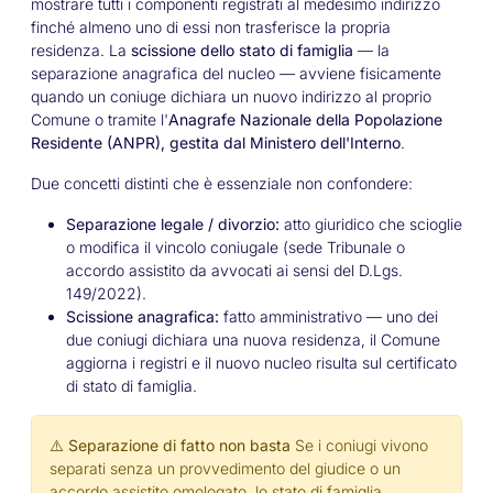
mostrare tutti i componenti registrati al medesimo indirizzo
finché almeno uno di essi non trasferisce la propria
residenza. La
scissione dello stato di famiglia
— la
separazione anagrafica del nucleo — avviene fisicamente
quando un coniuge dichiara un nuovo indirizzo al proprio
Comune o tramite l'
Anagrafe Nazionale della Popolazione
Residente (ANPR), gestita dal Ministero dell'Interno
.
Due concetti distinti che è essenziale non confondere:
Separazione legale / divorzio:
atto giuridico che scioglie
o modifica il vincolo coniugale (sede Tribunale o
accordo assistito da avvocati ai sensi del D.Lgs.
149/2022).
Scissione anagrafica:
fatto amministrativo — uno dei
due coniugi dichiara una nuova residenza, il Comune
aggiorna i registri e il nuovo nucleo risulta sul certificato
di stato di famiglia.
⚠️ Separazione di fatto non basta
Se i coniugi vivono
separati senza un provvedimento del giudice o un
accordo assistito omologato, lo stato di famiglia