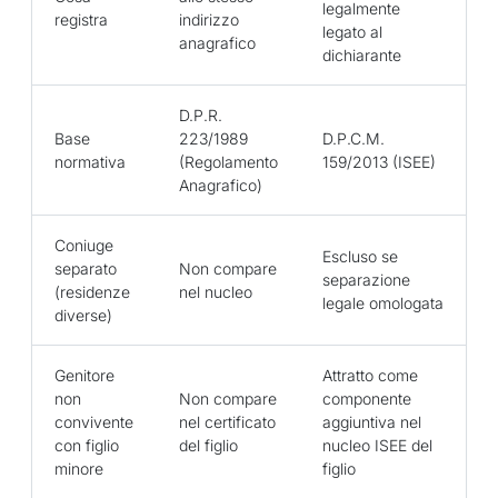
legalmente
registra
indirizzo
legato al
anagrafico
dichiarante
D.P.R.
Base
223/1989
D.P.C.M.
normativa
(Regolamento
159/2013 (ISEE)
Anagrafico)
Coniuge
Escluso se
separato
Non compare
separazione
(residenze
nel nucleo
legale omologata
diverse)
Genitore
Attratto come
non
Non compare
componente
convivente
nel certificato
aggiuntiva nel
con figlio
del figlio
nucleo ISEE del
minore
figlio