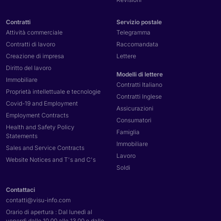
Contratti
Servizio postale
Attività commerciale
Telegramma
Contratti di lavoro
Raccomandata
Creazione di impresa
Lettere
Diritto del lavoro
Modelli di lettere
Immobiliare
Contratti Italiano
Proprietà intellettuale e tecnologie
Contratti Inglese
Covid-19 and Employment
Assicurazioni
Employment Contracts
Consumatori
Health and Safety Policy
Famiglia
Statements
Immobiliare
Sales and Service Contracts
Lavoro
Website Notices and T's and C's
Soldi
Contattaci
contatti@
visu-info.com
Orario di apertura : Dal lunedì al
venerdì dalle 10.00 alle 13.00 e dalle