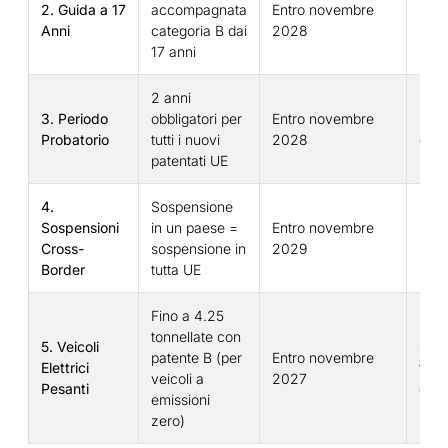
2. Guida a 17
accompagnata
Entro novembre
Giov
Anni
categoria B dai
2028
neop
17 anni
2 anni
3. Periodo
obbligatori per
Entro novembre
Neop
Probatorio
tutti i nuovi
2028
dal
patentati UE
4.
Sospensione
Sospensioni
in un paese =
Entro novembre
Chi 
Cross-
sospensione in
2029
più 
Border
tutta UE
Fino a 4.25
tonnellate con
5. Veicoli
Con
patente B (per
Entro novembre
Elettrici
furg
veicoli a
2027
Pesanti
elett
emissioni
zero)