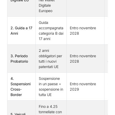
UE
Digitale
Europeo
Guida
2. Guida a 17
accompagnata
Entro novembre
Giov
Anni
categoria B dai
2028
neop
17 anni
2 anni
3. Periodo
obbligatori per
Entro novembre
Neop
Probatorio
tutti i nuovi
2028
dal
patentati UE
4.
Sospensione
Sospensioni
in un paese =
Entro novembre
Chi 
Cross-
sospensione in
2029
più 
Border
tutta UE
Fino a 4.25
tonnellate con
5. Veicoli
Con