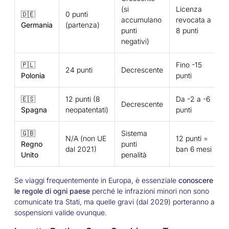
(si
Licenza
🇩🇪
0 punti
accumulano
revocata a
Germania
(partenza)
punti
8 punti
negativi)
🇵🇱
Fino -15
24 punti
Decrescente
Polonia
punti
🇪🇸
12 punti (8
Da -2 a -6
Decrescente
Spagna
neopatentati)
punti
🇬🇧
Sistema
N/A (non UE
12 punti =
Regno
punti
dal 2021)
ban 6 mesi
Unito
penalità
Se viaggi frequentemente in Europa, è essenziale
conoscere
le regole di ogni paese
perché le infrazioni minori non sono
comunicate tra Stati, ma quelle gravi (dal 2029) porteranno a
sospensioni valide ovunque.