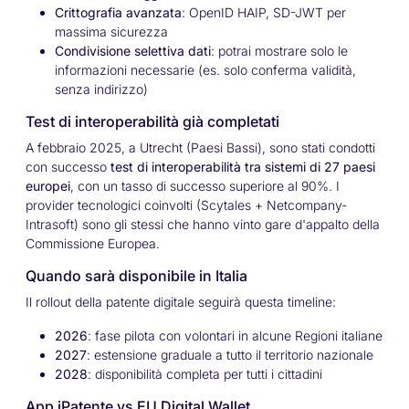
Crittografia avanzata
: OpenID HAIP, SD-JWT per
massima sicurezza
Condivisione selettiva dati
: potrai mostrare solo le
informazioni necessarie (es. solo conferma validità,
senza indirizzo)
Test di interoperabilità già completati
A febbraio 2025, a Utrecht (Paesi Bassi), sono stati condotti
con successo
test di interoperabilità tra sistemi di 27 paesi
europei
, con un tasso di successo superiore al 90%. I
provider tecnologici coinvolti (Scytales + Netcompany-
Intrasoft) sono gli stessi che hanno vinto gare d'appalto della
Commissione Europea.
Quando sarà disponibile in Italia
Il rollout della patente digitale seguirà questa timeline:
2026
: fase pilota con volontari in alcune Regioni italiane
2027
: estensione graduale a tutto il territorio nazionale
2028
: disponibilità completa per tutti i cittadini
App iPatente vs EU Digital Wallet