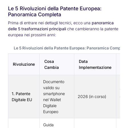
Le 5 Rivoluzioni della Patente Europea:
Panoramica Completa
Prima di entrare nei dettagli tecnici, ecco una
panoramica
delle 5 trasformazioni principali
che cambieranno la patente
europea nei prossimi anni:
Le 5 Rivoluzioni della Patente Europea: Panoramica Completa
Cosa
Data
Chi
Rivoluzione
Cambia
Implementazione
Rig
Documento
valido su
Tutti
1. Patente
smartphone
2026 (in corso)
cond
Digitale EU
nel Wallet
UE
Digitale
Europeo
Guida