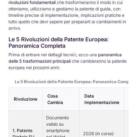
rivoluzioni fondamentali
che trasformeranno il modo in cui
otteniamo, utilizziamo e gestiamo la patente di guida, con
timeline precise di implementazione, implicazioni pratiche e
tutto quello che devi sapere per prepararti ai cambiamenti in
arrivo.
Le 5 Rivoluzioni della Patente Europea:
Panoramica Completa
Prima di entrare nei dettagli tecnici, ecco una
panoramica
delle 5 trasformazioni principali
che cambieranno la patente
europea nei prossimi anni:
Le 5 Rivoluzioni della Patente Europea: Panoramica Completa
Cosa
Data
Chi
Rivoluzione
Cambia
Implementazione
Rig
Documento
valido su
Tutti
1. Patente
smartphone
2026 (in corso)
cond
Digitale EU
nel Wallet